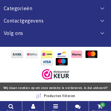
Categorieën
Contactgegevens
Volg ons
Copyright © 2026 - De online bootverf specialist. Van antifouling
Wij slaan cookies op om onze website te verbeteren. Is dat akkoord?
tot aflak. - All rights reserved - Realization
InStijl Media
Ja
Nee
Meer over cookies »
Producten filteren
0