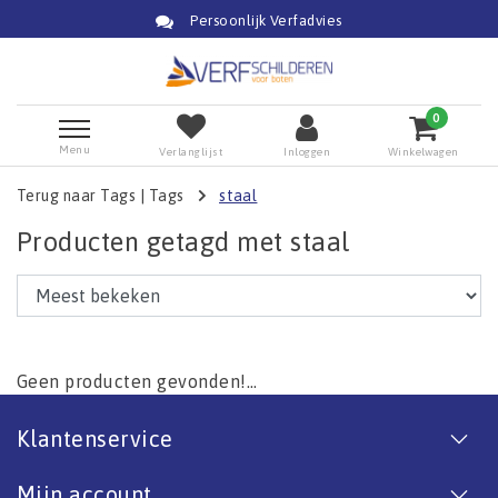
Persoonlijk Verfadvies
0
Menu
Verlanglijst
Inloggen
Winkelwagen
Terug naar Tags
|
Tags
staal
Producten getagd met staal
Geen producten gevonden!...
Klantenservice
Mijn account