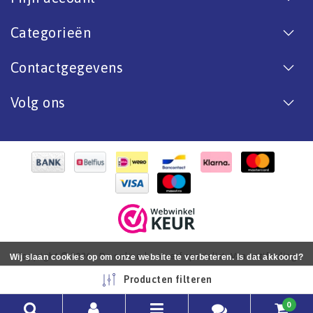
Categorieën
Contactgegevens
Volg ons
Copyright © 2026 - De online bootverf specialist. Van antifouling
Wij slaan cookies op om onze website te verbeteren. Is dat akkoord?
tot aflak. - All rights reserved - Realization
InStijl Media
Ja
Nee
Meer over cookies »
Producten filteren
0