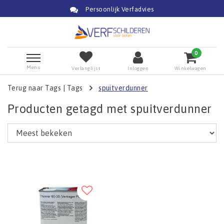
Persoonlijk Verfadvies
0
Menu
Verlanglijst
Inloggen
Winkelwagen
Terug naar Tags
|
Tags
spuitverdunner
Producten getagd met spuitverdunner