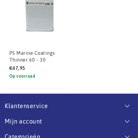
PS Marine Coatings
Thinner 60 - 30
(VERTRAGER PU)
€47,95
Op voorraad
Klantenservice
Mijn account
Categorieën