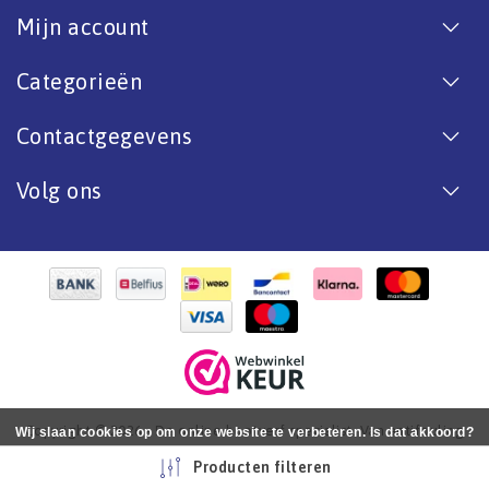
Mijn account
Categorieën
Contactgegevens
Volg ons
Copyright © 2026 - De online bootverf specialist. Van antifouling
Wij slaan cookies op om onze website te verbeteren. Is dat akkoord?
tot aflak. - All rights reserved - Realization
InStijl Media
Ja
Nee
Meer over cookies »
Producten filteren