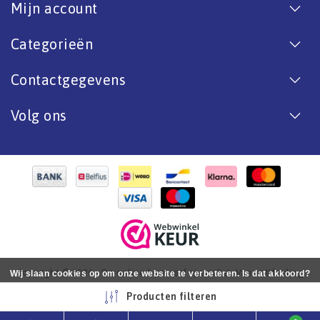
Mijn account
Categorieën
Contactgegevens
Volg ons
Copyright © 2026 - De online bootverf specialist. Van antifouling
Wij slaan cookies op om onze website te verbeteren. Is dat akkoord?
tot aflak. - All rights reserved - Realization
InStijl Media
Ja
Nee
Meer over cookies »
Producten filteren