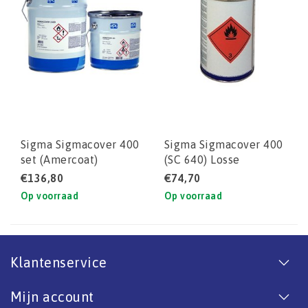
Sigma Sigmacover 400
Sigma Sigmacover 400
set (Amercoat)
(SC 640) Losse
verharder /B-
€136,80
€74,70
component (2 Ltr voor
Op voorraad
Op voorraad
4 Ltr SET)
Klantenservice
Mijn account