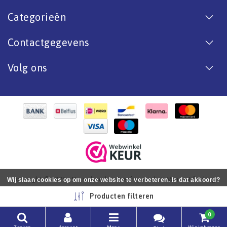
Categorieën
Contactgegevens
Volg ons
Copyright © 2026 - De online bootverf specialist. Van antifouling
Wij slaan cookies op om onze website te verbeteren. Is dat akkoord?
tot aflak. - All rights reserved - Realization
InStijl Media
Ja
Nee
Meer over cookies »
Producten filteren
0