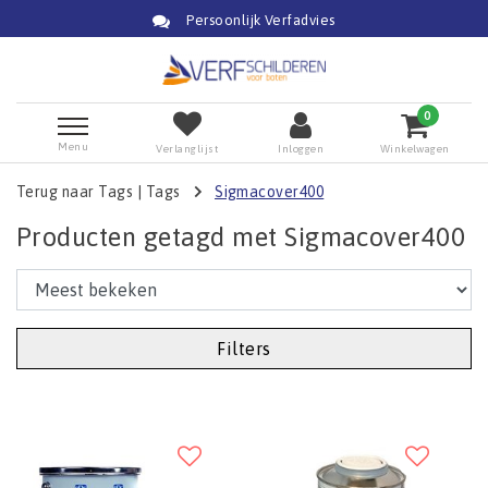
Persoonlijk Verfadvies
0
Menu
Verlanglijst
Inloggen
Winkelwagen
Terug naar Tags
|
Tags
Sigmacover400
Producten getagd met Sigmacover400
Filters