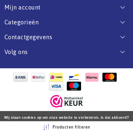
Mijn account
Categorieën
Contactgegevens
Volg ons
Copyright © 2026 - De online bootverf specialist. Van antifouling
Wij slaan cookies op om onze website te verbeteren. Is dat akkoord?
tot aflak. - All rights reserved - Realization
InStijl Media
Ja
Nee
Meer over cookies »
Producten filteren