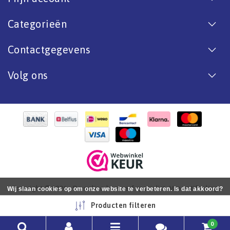
Categorieën
Contactgegevens
Volg ons
Copyright © 2026 - De online bootverf specialist. Van antifouling
Wij slaan cookies op om onze website te verbeteren. Is dat akkoord?
tot aflak. - All rights reserved - Realization
InStijl Media
Ja
Nee
Meer over cookies »
Producten filteren
0