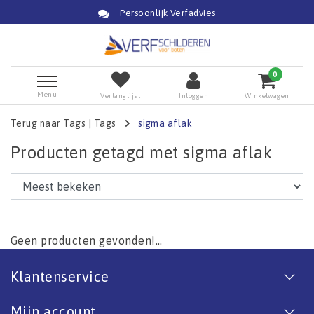
Persoonlijk Verfadvies
0
Menu
Verlanglijst
Inloggen
Winkelwagen
Terug naar Tags
|
Tags
sigma aflak
Producten getagd met sigma aflak
Geen producten gevonden!...
Klantenservice
Mijn account