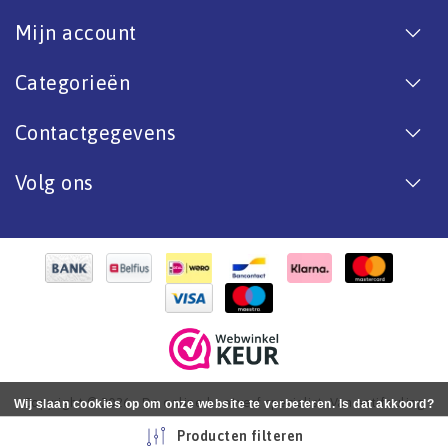
Mijn account
Categorieën
Contactgegevens
Volg ons
Copyright © 2026 - De online bootverf specialist. Van antifouling
Wij slaan cookies op om onze website te verbeteren. Is dat akkoord?
tot aflak. - All rights reserved - Realization
InStijl Media
Ja
Nee
Meer over cookies »
Producten filteren