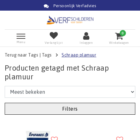
Persoonlijk Verfadvies
0
Menu
Verlanglijst
Inloggen
Winkelwagen
Terug naar Tags
|
Tags
Schraap plamuur
Producten getagd met Schraap
plamuur
Filters