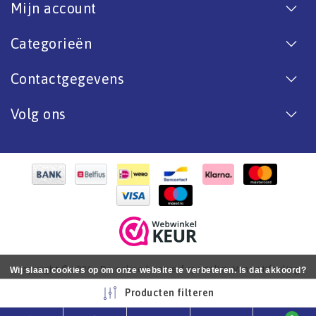
Mijn account
Categorieën
Contactgegevens
Volg ons
Copyright © 2026 - De online bootverf specialist. Van antifouling
Wij slaan cookies op om onze website te verbeteren. Is dat akkoord?
tot aflak. - All rights reserved - Realization
InStijl Media
Ja
Nee
Meer over cookies »
Producten filteren