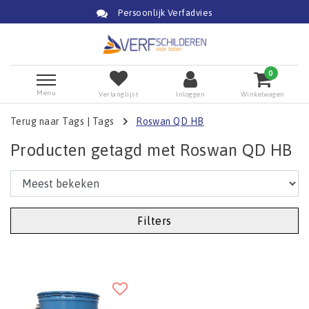
Persoonlijk Verfadvies
0
Menu
Verlanglijst
Inloggen
Winkelwagen
Terug naar Tags
|
Tags
Roswan QD HB
Producten getagd met Roswan QD HB
Filters