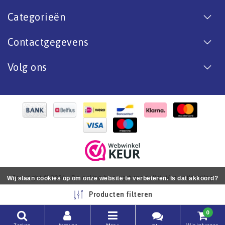
Categorieën
Contactgegevens
Volg ons
Copyright © 2026 - De online bootverf specialist. Van antifouling
Wij slaan cookies op om onze website te verbeteren. Is dat akkoord?
tot aflak. - All rights reserved - Realization
InStijl Media
Ja
Nee
Meer over cookies »
Producten filteren
0