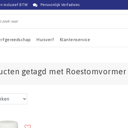
jn inclusief BTW
Persoonlijk Verfadvies
erfgereedschap
Huisverf
Klantenservice
ucten getagd met Roestomvormer