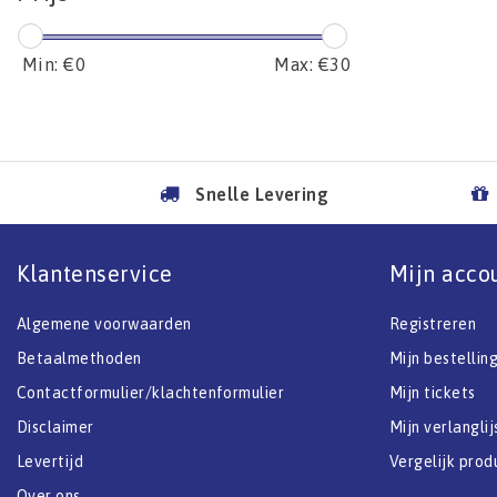
Min: €
0
Max: €
30
Snelle Levering
Klantenservice
Mijn acco
Algemene voorwaarden
Registreren
Betaalmethoden
Mijn bestellin
Contactformulier/klachtenformulier
Mijn tickets
Disclaimer
Mijn verlanglij
Levertijd
Vergelijk prod
Over ons