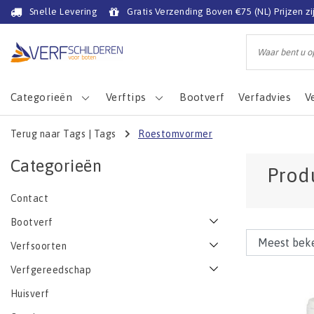
Snelle Levering
Gratis Verzending Boven €75 (NL) Prijzen zi
Categorieën
Verftips
Bootverf
Verfadvies
V
Terug naar Tags
|
Tags
Roestomvormer
Categorieën
Prod
Contact
Bootverf
Verfsoorten
Verfgereedschap
Huisverf