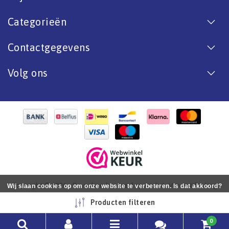
Categorieën
Contactgegevens
Volg ons
Copyright © 2026 - De online bootverf specialist. Van antifouling
Wij slaan cookies op om onze website te verbeteren. Is dat akkoord?
tot aflak. - All rights reserved - Realization
InStijl Media
Ja
Nee
Meer over cookies »
Producten filteren
0