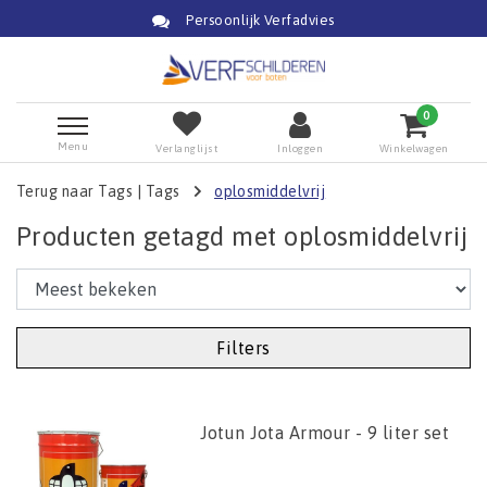
Persoonlijk Verfadvies
0
Menu
Verlanglijst
Inloggen
Winkelwagen
Terug naar Tags
|
Tags
oplosmiddelvrij
Producten getagd met oplosmiddelvrij
Filters
Jotun Jota Armour - 9 liter set