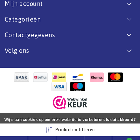
Mijn account
Categorieën
Contactgegevens
Volg ons
Copyright © 2026 - De online bootverf specialist. Van antifouling
Wij slaan cookies op om onze website te verbeteren. Is dat akkoord?
tot aflak. - All rights reserved - Realization
InStijl Media
Ja
Nee
Meer over cookies »
Producten filteren