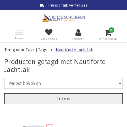
Persoonlijk Verfadvies
0
Menu
Verlanglijst
Inloggen
Winkelwagen
Terug naar Tags
|
Tags
Nautiforte Jachtlak
Producten getagd met Nautiforte
Jachtlak
Filters