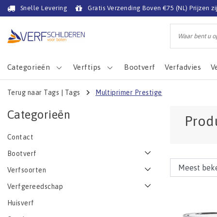
Snelle Levering
Gratis Verzending Boven €75 (NL) Prijzen zi
Categorieën
Verftips
Bootverf
Verfadvies
V
Terug naar Tags
|
Tags
Multiprimer Prestige
Categorieën
Prod
Contact
Bootverf
Verfsoorten
Verfgereedschap
Huisverf