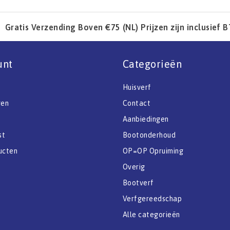
Gratis Verzending Boven €75 (NL) Prijzen zijn inclusief 
unt
Categorieën
Huisverf
gen
Contact
Aanbiedingen
st
Bootonderhoud
ucten
OP=OP Opruiming
Overig
Bootverf
Verfgereedschap
Alle categorieën