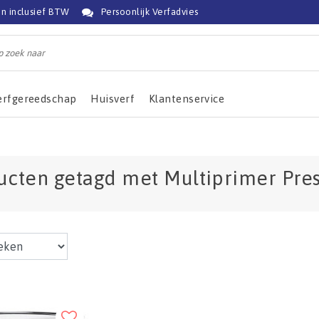
jn inclusief BTW
Persoonlijk Verfadvies
erfgereedschap
Huisverf
Klantenservice
ucten getagd met Multiprimer Pres