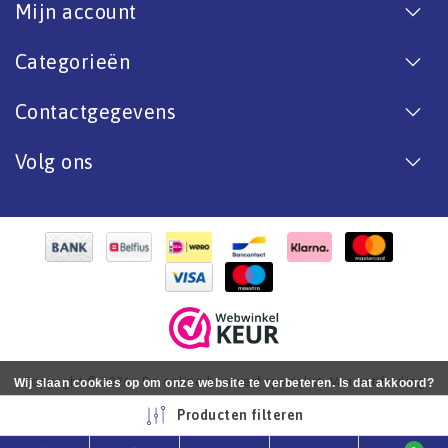
Mijn account
Categorieën
Contactgegevens
Volg ons
Copyright © 2026 - De online bootverf specialist. Van antifouling
Wij slaan cookies op om onze website te verbeteren. Is dat akkoord?
tot aflak. - All rights reserved - Realization
InStijl Media
Ja
Nee
Meer over cookies »
Producten filteren