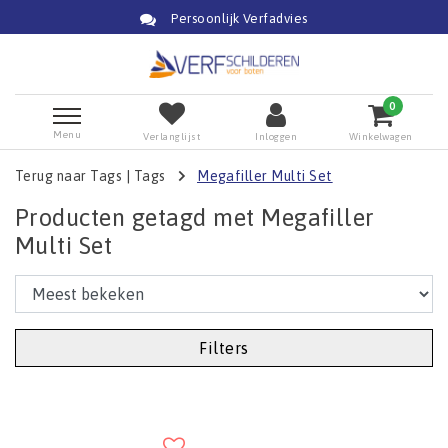
Persoonlijk Verfadvies
0
Menu
Verlanglijst
Inloggen
Winkelwagen
Terug naar Tags
|
Tags
Megafiller Multi Set
Producten getagd met Megafiller
Multi Set
Filters