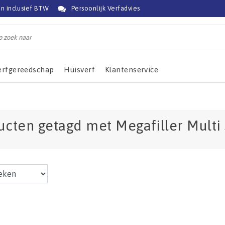
jn inclusief BTW
Persoonlijk Verfadvies
erfgereedschap
Huisverf
Klantenservice
ucten getagd met Megafiller Multi 