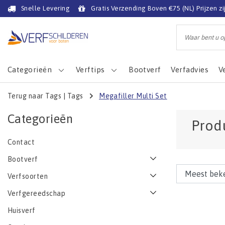
Snelle Levering
Gratis Verzending Boven €75 (NL) Prijzen zi
Categorieën
Verftips
Bootverf
Verfadvies
V
Terug naar Tags
|
Tags
Megafiller Multi Set
Categorieën
Prod
Contact
Bootverf
Verfsoorten
Verfgereedschap
Huisverf