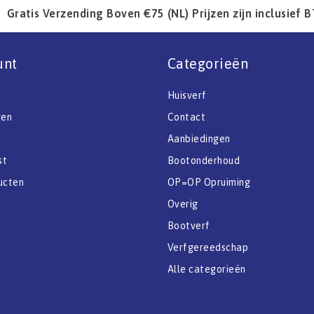
Gratis Verzending Boven €75 (NL) Prijzen zijn inclusief 
unt
Categorieën
Huisverf
gen
Contact
Aanbiedingen
st
Bootonderhoud
ucten
OP=OP Opruiming
Overig
Bootverf
Verfgereedschap
Alle categorieën