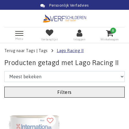
Persoonlijk Verfadvies
0
Menu
Verlanglijst
Inloggen
Winkelwagen
Terug naar Tags
|
Tags
Lago Racing II
Producten getagd met Lago Racing II
Filters