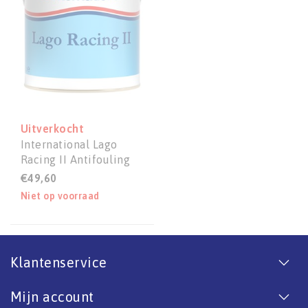
Uitverkocht
International Lago
Racing II Antifouling
0,75 liter
€49,60
Niet op voorraad
Klantenservice
Mijn account