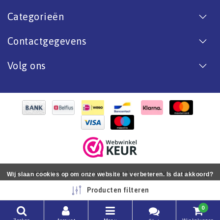
Categorieën
Contactgegevens
Volg ons
Copyright © 2026 - De online bootverf specialist. Van antifouling
Wij slaan cookies op om onze website te verbeteren. Is dat akkoord?
tot aflak. - All rights reserved - Realization
InStijl Media
Ja
Nee
Meer over cookies »
Producten filteren
0