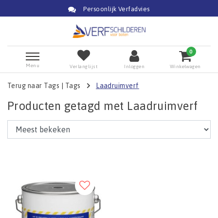
Persoonlijk Verfadvies
0
Menu
Verlanglijst
Inloggen
Winkelwagen
Terug naar Tags
|
Tags
Laadruimverf
Producten getagd met Laadruimverf