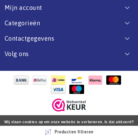
Mijn account
Categorieën
Contactgegevens
Volg ons
Copyright © 2026 - De online bootverf specialist. Van antifouling
Wij slaan cookies op om onze website te verbeteren. Is dat akkoord?
tot aflak. - All rights reserved - Realization
InStijl Media
Ja
Nee
Meer over cookies »
Producten filteren