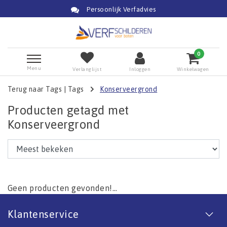
Persoonlijk Verfadvies
0
Menu
Verlanglijst
Inloggen
Winkelwagen
Terug naar Tags
|
Tags
Konserveergrond
Producten getagd met
Konserveergrond
Geen producten gevonden!...
Klantenservice