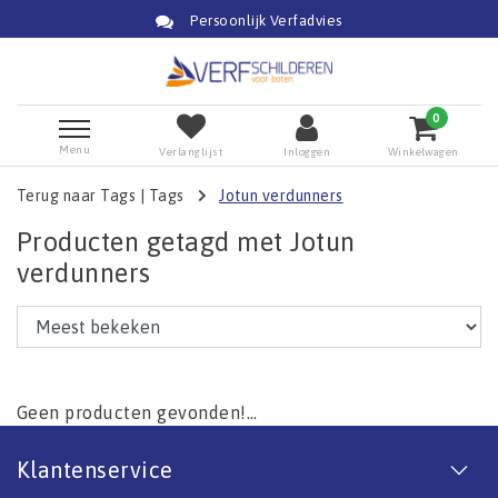
Persoonlijk Verfadvies
0
Menu
Verlanglijst
Inloggen
Winkelwagen
Terug naar Tags
|
Tags
Jotun verdunners
Producten getagd met Jotun
verdunners
Geen producten gevonden!...
Klantenservice