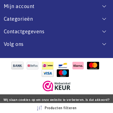
Mijn account
Categorieën
Contactgegevens
Volg ons
Copyright © 2026 - De online bootverf specialist. Van antifouling
Wij slaan cookies op om onze website te verbeteren. Is dat akkoord?
tot aflak. - All rights reserved - Realization
InStijl Media
Ja
Nee
Meer over cookies »
Producten filteren