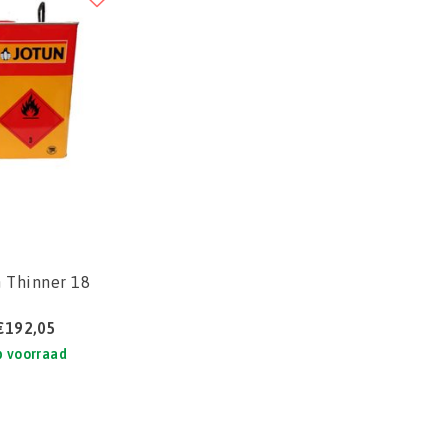
n Thinner 18
€192,05
 voorraad