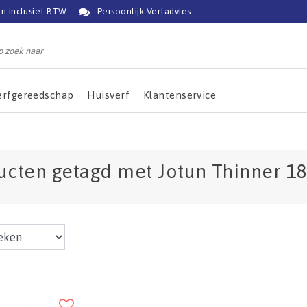
jn inclusief BTW
Persoonlijk Verfadvies
erfgereedschap
Huisverf
Klantenservice
ucten getagd met Jotun Thinner 1