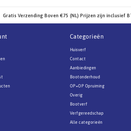
Gratis Verzending Boven €75 (NL) Prijzen zijn inclusief 
unt
Categorieën
Huisverf
gen
Contact
Aanbiedingen
st
Bootonderhoud
ucten
OP=OP Opruiming
Overig
Bootverf
Verfgereedschap
Alle categorieën