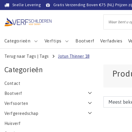
Snelle Levering
Gratis Verzending Boven €75 (NL) Prijzen zi
Categorieën
Verftips
Bootverf
Verfadvies
V
Terug naar Tags
|
Tags
Jotun Thinner 18
Categorieën
Prod
Contact
Bootverf
Verfsoorten
Verfgereedschap
Huisverf