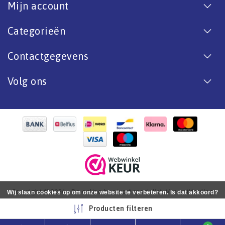
Mijn account
Categorieën
Contactgegevens
Volg ons
Copyright © 2026 - De online bootverf specialist. Van antifouling
Wij slaan cookies op om onze website te verbeteren. Is dat akkoord?
tot aflak. - All rights reserved - Realization
InStijl Media
Ja
Nee
Meer over cookies »
Producten filteren