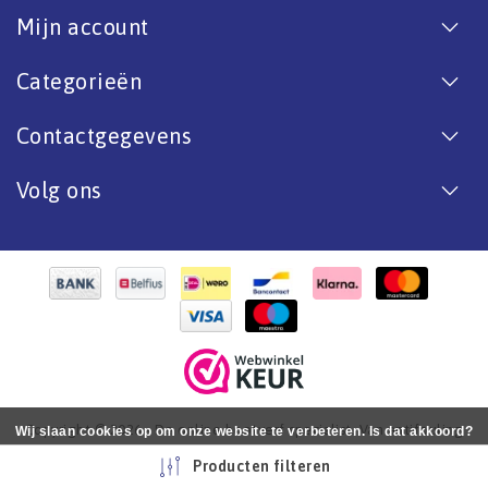
Mijn account
Categorieën
Contactgegevens
Volg ons
Copyright © 2026 - De online bootverf specialist. Van antifouling
Wij slaan cookies op om onze website te verbeteren. Is dat akkoord?
tot aflak. - All rights reserved - Realization
InStijl Media
Ja
Nee
Meer over cookies »
Producten filteren