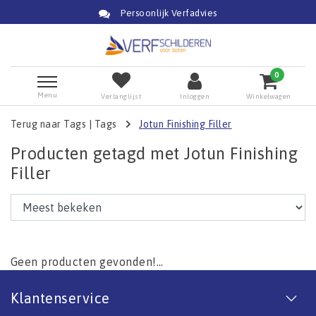
Persoonlijk Verfadvies
0
Menu
Verlanglijst
Inloggen
Winkelwagen
Terug naar Tags
|
Tags
Jotun Finishing Filler
Producten getagd met Jotun Finishing
Filler
Geen producten gevonden!...
Klantenservice