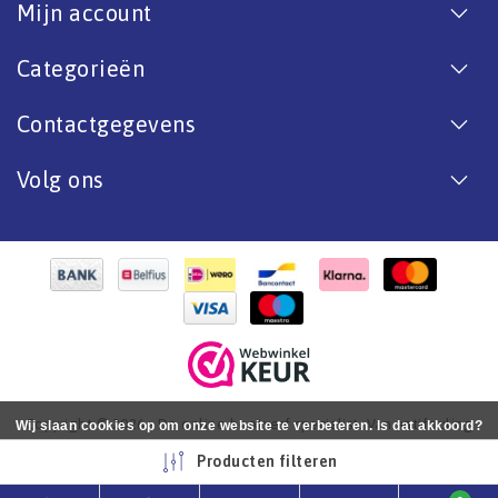
Mijn account
Categorieën
Contactgegevens
Volg ons
Copyright © 2026 - De online bootverf specialist. Van antifouling
Wij slaan cookies op om onze website te verbeteren. Is dat akkoord?
tot aflak. - All rights reserved - Realization
InStijl Media
Ja
Nee
Meer over cookies »
Producten filteren