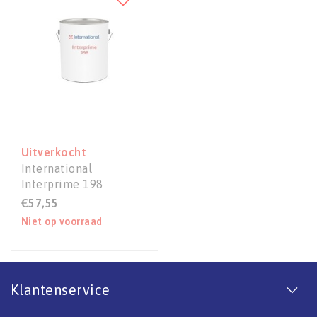
Uitverkocht
International
Interprime 198
alternatief is
€57,55
Sigmarine 28
Niet op voorraad
Klantenservice