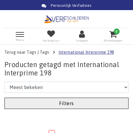
Persoonlijk Verfadvies
0
Menu
Verlanglijst
Inloggen
Winkelwagen
Terug naar Tags
|
Tags
International Interprime 198
Producten getagd met International
Interprime 198
Filters