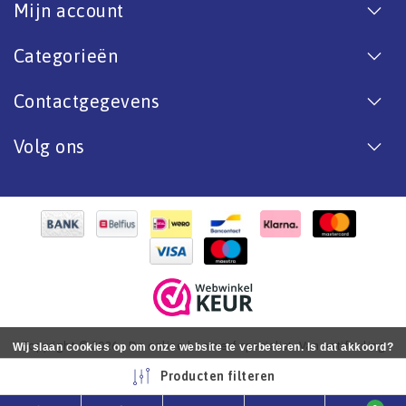
Mijn account
Categorieën
Contactgegevens
Volg ons
Copyright © 2026 - De online bootverf specialist. Van antifouling
Wij slaan cookies op om onze website te verbeteren. Is dat akkoord?
tot aflak. - All rights reserved - Realization
InStijl Media
Ja
Nee
Meer over cookies »
Producten filteren