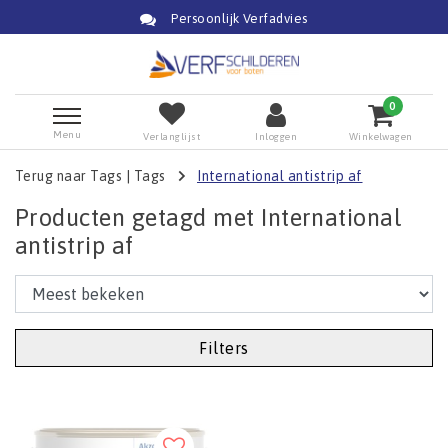
Persoonlijk Verfadvies
0
Menu
Verlanglijst
Inloggen
Winkelwagen
Terug naar Tags
|
Tags
International antistrip af
Producten getagd met International
antistrip af
Filters