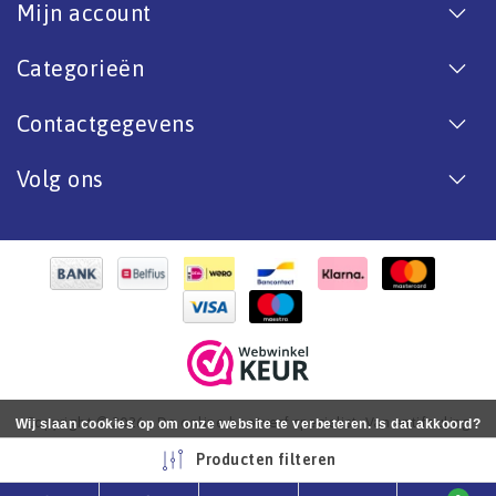
Mijn account
Categorieën
Contactgegevens
Volg ons
Copyright © 2026 - De online bootverf specialist. Van antifouling
Wij slaan cookies op om onze website te verbeteren. Is dat akkoord?
tot aflak. - All rights reserved - Realization
InStijl Media
Ja
Nee
Meer over cookies »
Producten filteren