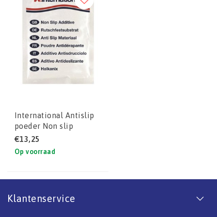
International Antislip
poeder Non slip
Additive 20 gram
€13,25
Op voorraad
Klantenservice