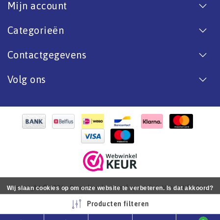
Mijn account
Categorieën
Contactgegevens
Volg ons
Copyright © 2026 - De online bootverf specialist. Van antifouling
Wij slaan cookies op om onze website te verbeteren. Is dat akkoord?
tot aflak. - All rights reserved - Realization
InStijl Media
Ja
Nee
Meer over cookies »
Producten filteren