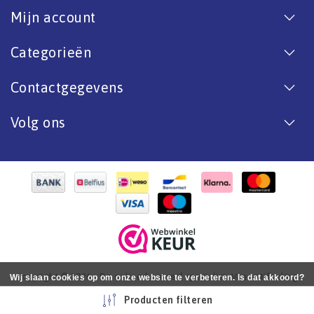
Mijn account
Categorieën
Contactgegevens
Volg ons
Copyright © 2026 - De online bootverf specialist. Van antifouling
Wij slaan cookies op om onze website te verbeteren. Is dat akkoord?
tot aflak. - All rights reserved - Realization
InStijl Media
Ja
Nee
Meer over cookies »
Producten filteren