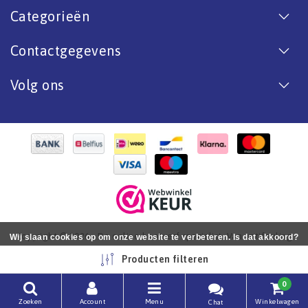
Categorieën
Contactgegevens
Volg ons
Copyright © 2026 - De online bootverf specialist. Van antifouling
Wij slaan cookies op om onze website te verbeteren. Is dat akkoord?
tot aflak. - All rights reserved - Realization
InStijl Media
Ja
Nee
Meer over cookies »
Producten filteren
0
Zoeken
Account
Menu
Winkelwagen
Chat