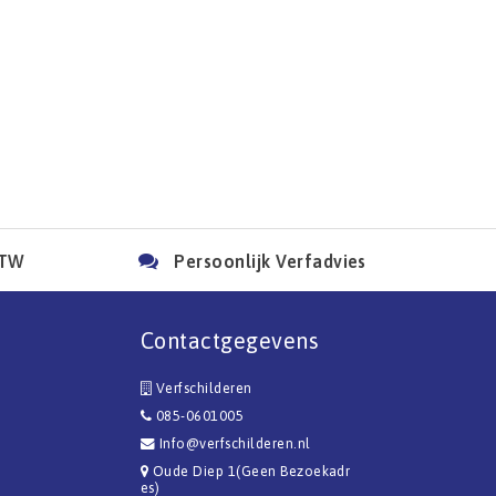
BTW
Persoonlijk Verfadvies
Contactgegevens
Verfschilderen
085-0601005
Info@verfschilderen.nl
Oude Diep 1(Geen Bezoekadr
es)