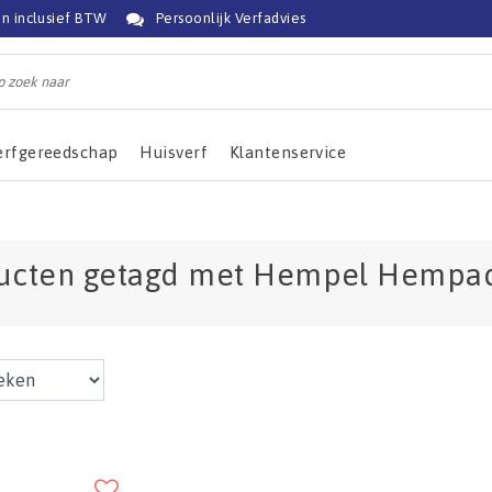
jn inclusief BTW
Persoonlijk Verfadvies
erfgereedschap
Huisverf
Klantenservice
ucten getagd met Hempel Hempadu