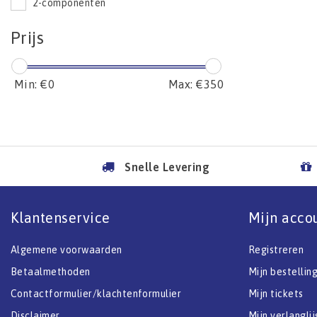
2-componenten
Prijs
Min: €
0
Max: €
350
Snelle Levering
Klantenservice
Mijn acco
Algemene voorwaarden
Registreren
Betaalmethoden
Mijn bestellin
Contactformulier/klachtenformulier
Mijn tickets
Disclaimer
Mijn verlanglij