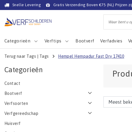
Snelle Levering
Gratis Verzending Boven €75 (NL) Prijzen zi
Categorieën
Verftips
Bootverf
Verfadvies
V
Terug naar Tags
|
Tags
Hempel Hempadur Fast Dry 17410
Categorieën
Prod
Contact
Bootverf
Verfsoorten
Verfgereedschap
Huisverf