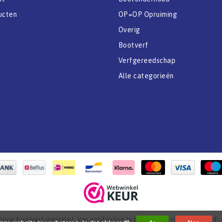
ucten
OP=OP Opruiming
Overig
Bootverf
Verfgereedschap
Alle categorieën
ine bootverf specialist. Van antifouling tot aflak. - All rights reserved 