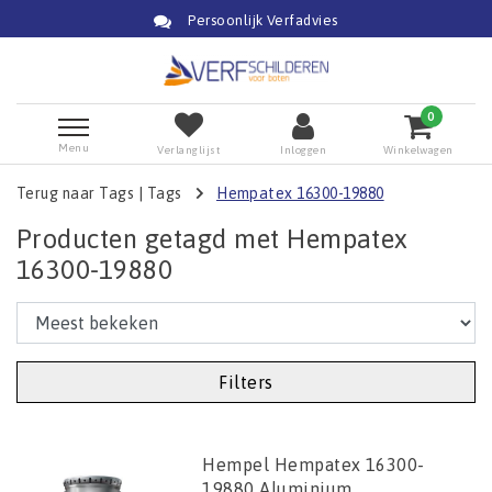
Persoonlijk Verfadvies
0
Menu
Verlanglijst
Inloggen
Winkelwagen
Terug naar Tags
|
Tags
Hempatex 16300-19880
Producten getagd met Hempatex
16300-19880
Filters
Hempel Hempatex 16300-
19880 Aluminium