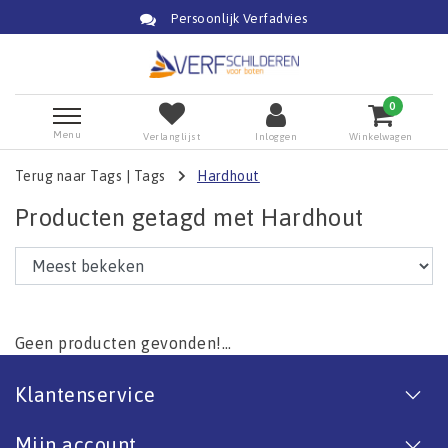
Persoonlijk Verfadvies
0
Menu
Verlanglijst
Inloggen
Winkelwagen
Terug naar Tags
|
Tags
Hardhout
Producten getagd met Hardhout
Geen producten gevonden!...
Klantenservice
Mijn account