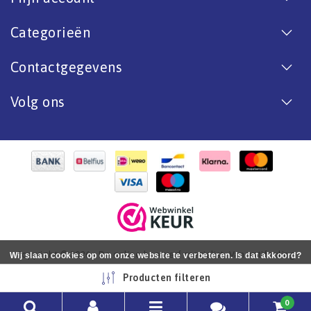
Categorieën
Contactgegevens
Volg ons
Copyright © 2026 - De online bootverf specialist. Van antifouling
Wij slaan cookies op om onze website te verbeteren. Is dat akkoord?
tot aflak. - All rights reserved - Realization
InStijl Media
Ja
Nee
Meer over cookies »
Producten filteren
0