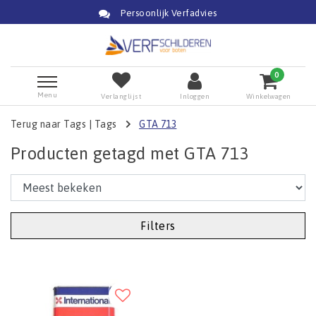
Persoonlijk Verfadvies
0
Menu
Verlanglijst
Inloggen
Winkelwagen
Terug naar Tags
|
Tags
GTA 713
Producten getagd met GTA 713
Filters