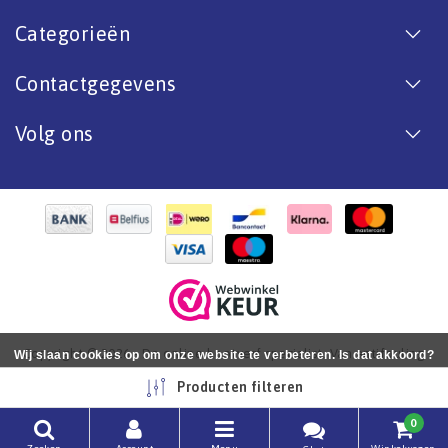
Categorieën
Contactgegevens
Volg ons
Copyright © 2026 - De online bootverf specialist. Van antifouling
Wij slaan cookies op om onze website te verbeteren. Is dat akkoord?
tot aflak. - All rights reserved - Realization
InStijl Media
Ja
Nee
Meer over cookies »
Producten filteren
0