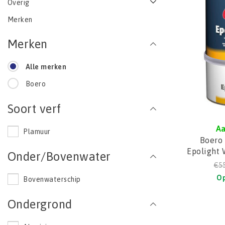
Overig
Merken
Merken
Alle merken
Boero
Soort verf
Aa
Plamuur
Boero
Epolight W
Onder/Bovenwater
€55
Op
Bovenwaterschip
Ondergrond