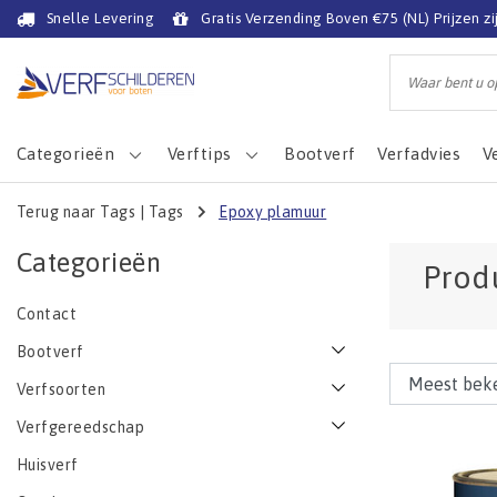
Snelle Levering
Gratis Verzending Boven €75 (NL) Prijzen zi
Categorieën
Verftips
Bootverf
Verfadvies
V
Terug naar Tags
|
Tags
Epoxy plamuur
Categorieën
Prod
Contact
Bootverf
Verfsoorten
Verfgereedschap
Huisverf