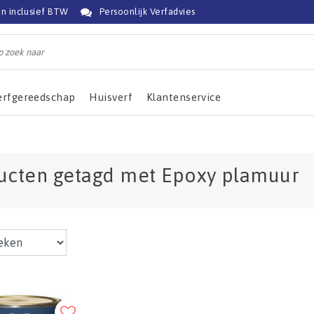
jn inclusief BTW
Persoonlijk Verfadvies
erfgereedschap
Huisverf
Klantenservice
ucten getagd met Epoxy plamuur