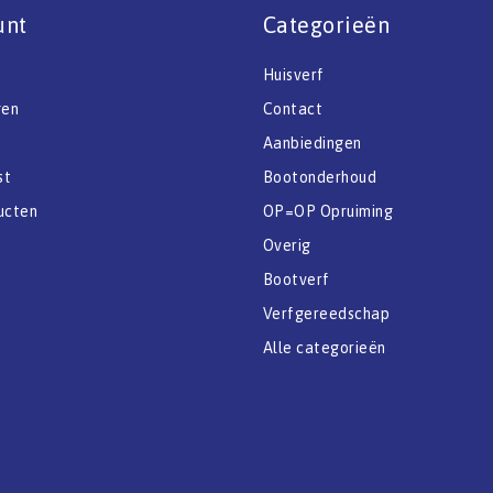
unt
Categorieën
Huisverf
gen
Contact
Aanbiedingen
st
Bootonderhoud
ucten
OP=OP Opruiming
Overig
Bootverf
Verfgereedschap
Alle categorieën