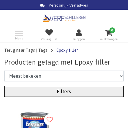
Persoonlijk Verfadvies
0
Menu
Verlanglijst
Inloggen
Winkelwagen
Terug naar Tags
|
Tags
Epoxy filler
Producten getagd met Epoxy filler
Filters