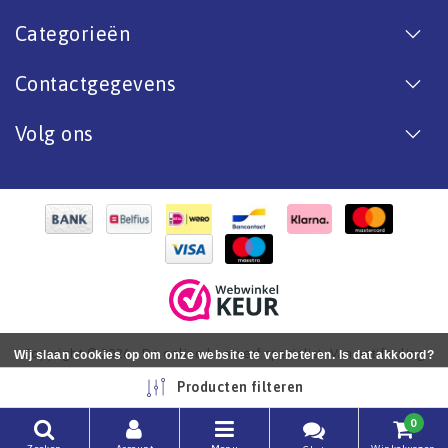
Categorieën
Contactgegevens
Volg ons
Copyright © 2026 - De online bootverf specialist. Van antifouling
Wij slaan cookies op om onze website te verbeteren. Is dat akkoord?
tot aflak. - All rights reserved - Realization
InStijl Media
Ja
Nee
Meer over cookies »
Producten filteren
0