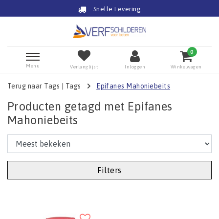
Snelle Levering
0
Menu
Verlanglijst
Inloggen
Winkelwagen
Terug naar Tags
|
Tags
Epifanes Mahoniebeits
Producten getagd met Epifanes
Mahoniebeits
Filters