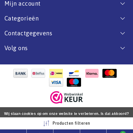
Mijn account
Categorieën
Contactgegevens
Volg ons
Copyright © 2026 - De online bootverf specialist. Van antifouling
Wij slaan cookies op om onze website te verbeteren. Is dat akkoord?
tot aflak. - All rights reserved - Realization
InStijl Media
Ja
Nee
Meer over cookies »
Producten filteren