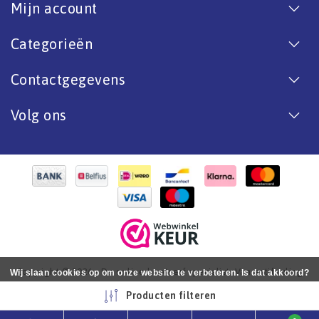
Mijn account
Categorieën
Contactgegevens
Volg ons
Copyright © 2026 - De online bootverf specialist. Van antifouling
Wij slaan cookies op om onze website te verbeteren. Is dat akkoord?
tot aflak. - All rights reserved - Realization
InStijl Media
Ja
Nee
Meer over cookies »
Producten filteren