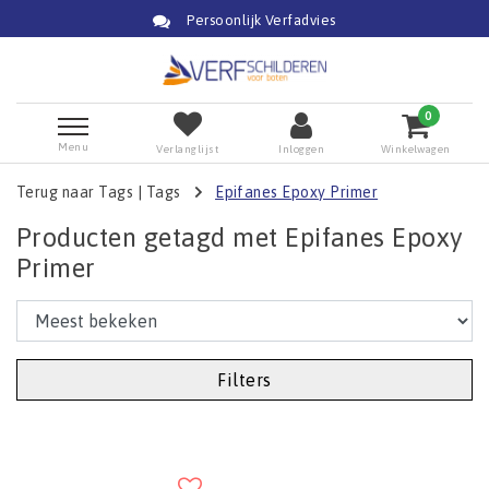
Persoonlijk Verfadvies
0
Menu
Verlanglijst
Inloggen
Winkelwagen
Terug naar Tags
|
Tags
Epifanes Epoxy Primer
Producten getagd met Epifanes Epoxy
Primer
Filters