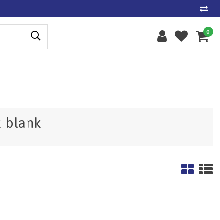
0
k blank