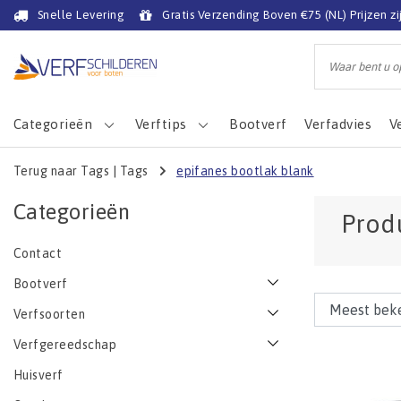
Snelle Levering
Gratis Verzending Boven €75 (NL) Prijzen zi
Categorieën
Verftips
Bootverf
Verfadvies
V
Terug naar Tags
|
Tags
epifanes bootlak blank
Categorieën
Prod
Contact
Bootverf
Verfsoorten
Verfgereedschap
Huisverf