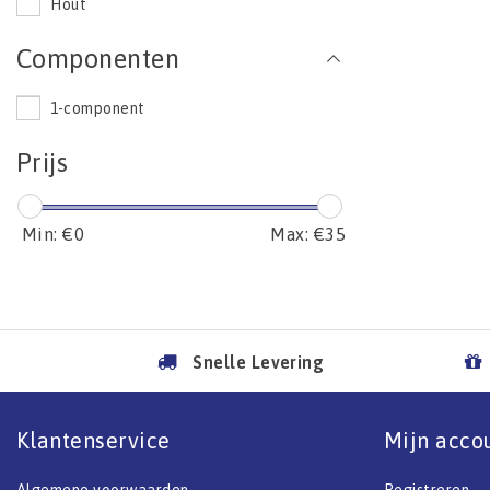
Hout
Componenten
1-component
Prijs
Min: €
0
Max: €
35
Snelle Levering
Klantenservice
Mijn acco
Algemene voorwaarden
Registreren