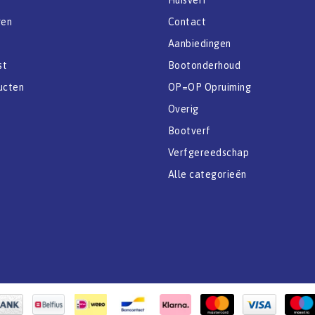
gen
Contact
Aanbiedingen
st
Bootonderhoud
ucten
OP=OP Opruiming
Overig
Bootverf
Verfgereedschap
Alle categorieën