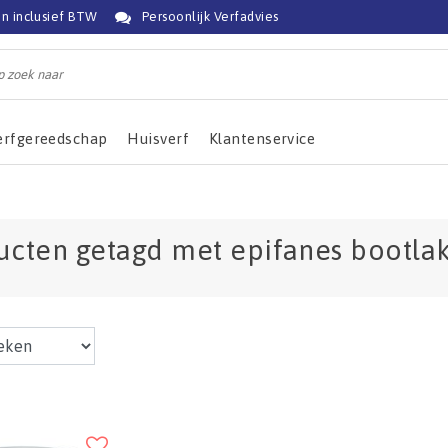
jn inclusief BTW
Persoonlijk Verfadvies
erfgereedschap
Huisverf
Klantenservice
ucten getagd met epifanes bootla