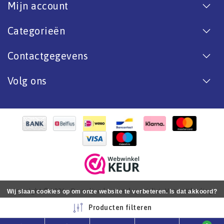
Mijn account
Categorieën
Contactgegevens
Volg ons
Copyright © 2026 - De online bootverf specialist. Van antifouling
Wij slaan cookies op om onze website te verbeteren. Is dat akkoord?
tot aflak. - All rights reserved - Realization
InStijl Media
Ja
Nee
Meer over cookies »
Producten filteren