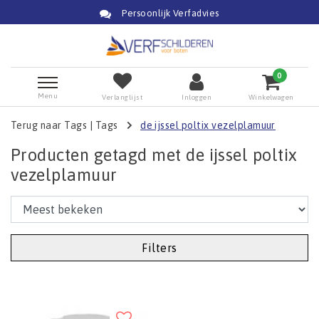
Persoonlijk Verfadvies
0
Menu
Verlanglijst
Inloggen
Winkelwagen
Terug naar Tags
|
Tags
de ijssel poltix vezelplamuur
Producten getagd met de ijssel poltix
vezelplamuur
Filters