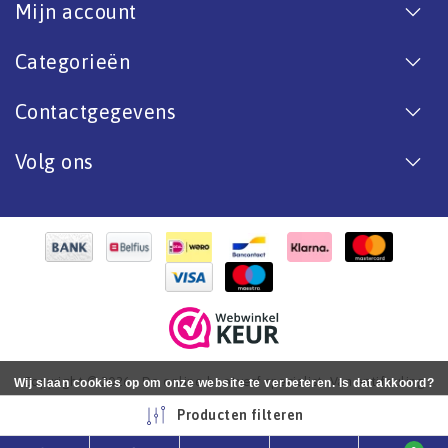
Mijn account
Categorieën
Contactgegevens
Volg ons
Copyright © 2026 - De online bootverf specialist. Van antifouling
Wij slaan cookies op om onze website te verbeteren. Is dat akkoord?
tot aflak. - All rights reserved - Realization
InStijl Media
Ja
Nee
Meer over cookies »
Producten filteren