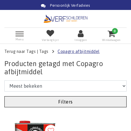
Persoonlijk Verfadvies
0
Menu
Verlanglijst
Inloggen
Winkelwagen
Terug naar Tags
|
Tags
Copagro afbijtmiddel
Producten getagd met Copagro
afbijtmiddel
Filters