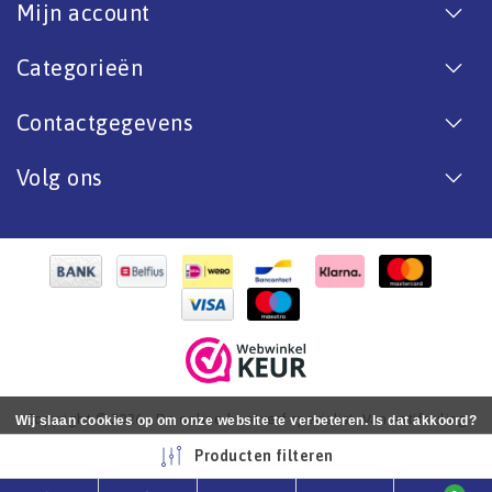
Mijn account
Categorieën
Contactgegevens
Volg ons
Copyright © 2026 - De online bootverf specialist. Van antifouling
Wij slaan cookies op om onze website te verbeteren. Is dat akkoord?
tot aflak. - All rights reserved - Realization
InStijl Media
Ja
Nee
Meer over cookies »
Producten filteren