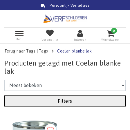
Persoonlijk Verfadvies
0
Menu
Verlanglijst
Inloggen
Winkelwagen
Terug naar Tags
|
Tags
Coelan blanke lak
Producten getagd met Coelan blanke
lak
Filters