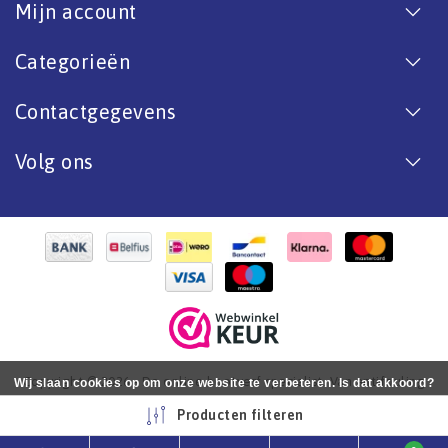
Mijn account
Categorieën
Contactgegevens
Volg ons
Copyright © 2026 - De online bootverf specialist. Van antifouling
Wij slaan cookies op om onze website te verbeteren. Is dat akkoord?
tot aflak. - All rights reserved - Realization
InStijl Media
Ja
Nee
Meer over cookies »
Producten filteren