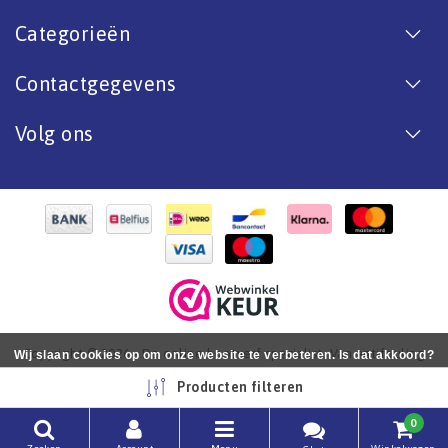
Categorieën
Contactgegevens
Volg ons
Copyright © 2026 - De online bootverf specialist. Van antifouling
Wij slaan cookies op om onze website te verbeteren. Is dat akkoord?
tot aflak. - All rights reserved - Realization
InStijl Media
Ja
Nee
Meer over cookies »
Producten filteren
0