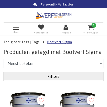
Persoonlijk Verfadvies
0
Menu
Verlanglijst
Inloggen
Winkelwagen
Terug naar Tags
|
Tags
Bootverf Sigma
Producten getagd met Bootverf Sigma
Filters