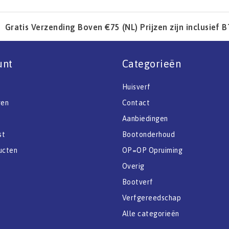
Gratis Verzending Boven €75 (NL) Prijzen zijn inclusief 
unt
Categorieën
Huisverf
gen
Contact
Aanbiedingen
st
Bootonderhoud
ucten
OP=OP Opruiming
Overig
Bootverf
Verfgereedschap
Alle categorieën