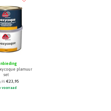
nbieding
xycoque plamuur
set
€23,95
,95
 voorraad