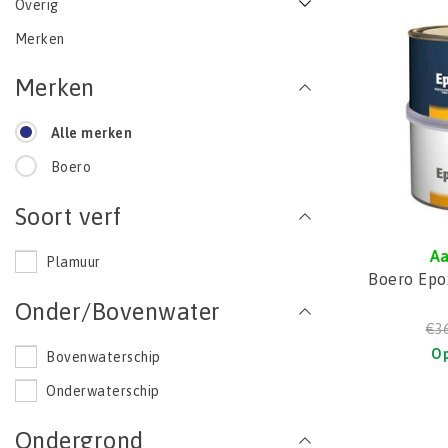
Overig
Merken
Merken
Alle merken
Boero
Soort verf
Aa
Plamuur
Boero Epo
Onder/Bovenwater
€36
Op
Bovenwaterschip
Onderwaterschip
Ondergrond