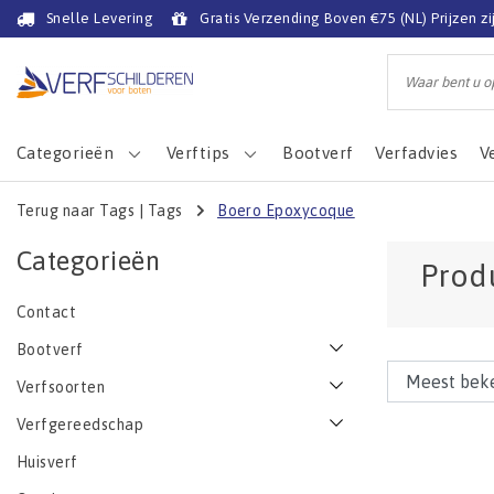
Snelle Levering
Gratis Verzending Boven €75 (NL) Prijzen zi
Categorieën
Verftips
Bootverf
Verfadvies
V
Terug naar Tags
|
Tags
Boero Epoxycoque
Categorieën
Prod
Contact
Bootverf
Verfsoorten
Verfgereedschap
Huisverf