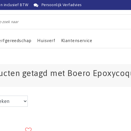
jn inclusief BTW
Persoonlijk Verfadvies
erfgereedschap
Huisverf
Klantenservice
ucten getagd met Boero Epoxyco