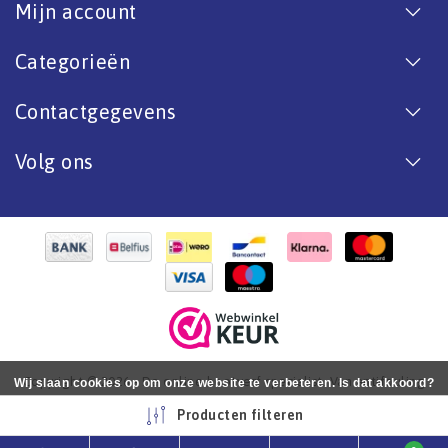
Mijn account
Categorieën
Contactgegevens
Volg ons
Copyright © 2026 - De online bootverf specialist. Van antifouling
Wij slaan cookies op om onze website te verbeteren. Is dat akkoord?
tot aflak. - All rights reserved - Realization
InStijl Media
Ja
Nee
Meer over cookies »
Producten filteren