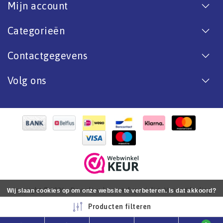
Mijn account
Categorieën
Contactgegevens
Volg ons
Copyright © 2026 - De online bootverf specialist. Van antifouling
Wij slaan cookies op om onze website te verbeteren. Is dat akkoord?
tot aflak. - All rights reserved - Realization
InStijl Media
Ja
Nee
Meer over cookies »
Producten filteren