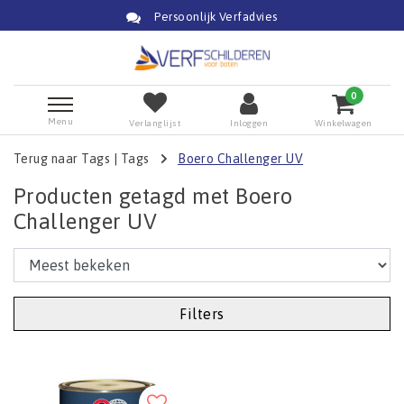
Persoonlijk Verfadvies
0
Menu
Verlanglijst
Inloggen
Winkelwagen
Terug naar Tags
|
Tags
Boero Challenger UV
Producten getagd met Boero
Challenger UV
Filters