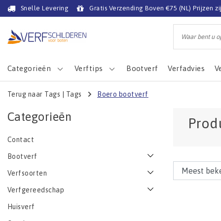
Snelle Levering
Gratis Verzending Boven €75 (NL) Prijzen zi
Categorieën
Verftips
Bootverf
Verfadvies
V
Terug naar Tags
|
Tags
Boero bootverf
Categorieën
Prod
Contact
Bootverf
Verfsoorten
Verfgereedschap
Huisverf