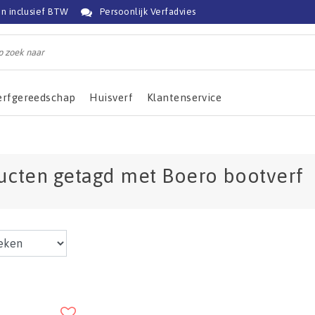
jn inclusief BTW
Persoonlijk Verfadvies
erfgereedschap
Huisverf
Klantenservice
ucten getagd met Boero bootverf