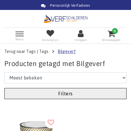
Persoonlijk Verfadvies
0
Menu
Verlanglijst
Inloggen
Winkelwagen
Terug naar Tags
|
Tags
Bilgeverf
Producten getagd met Bilgeverf
Filters