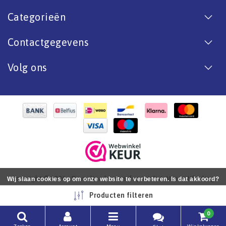
Categorieën
Contactgegevens
Volg ons
Copyright © 2026 - De online bootverf specialist. Van antifouling
Wij slaan cookies op om onze website te verbeteren. Is dat akkoord?
tot aflak. - All rights reserved - Realization
InStijl Media
Ja
Nee
Meer over cookies »
Producten filteren
0