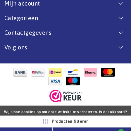
Mijn account
Categorieën
Contactgegevens
Volg ons
Copyright © 2026 - De online bootverf specialist. Van antifouling
Wij slaan cookies op om onze website te verbeteren. Is dat akkoord?
tot aflak. - All rights reserved - Realization
InStijl Media
Ja
Nee
Meer over cookies »
Producten filteren