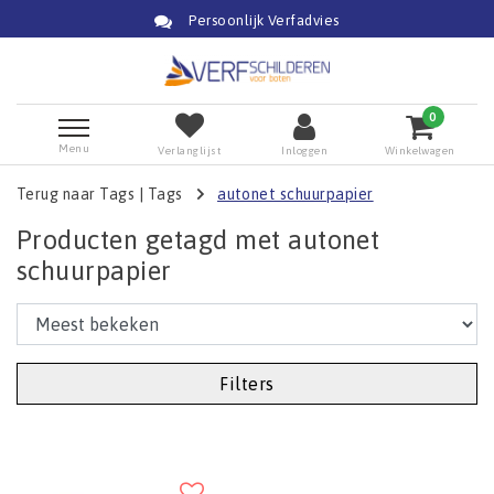
Persoonlijk Verfadvies
0
Menu
Verlanglijst
Inloggen
Winkelwagen
Terug naar Tags
|
Tags
autonet schuurpapier
Producten getagd met autonet
schuurpapier
Filters